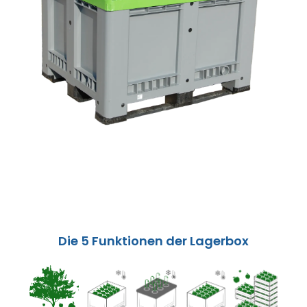
Die 5 Funktionen der Lagerbox
Ernte
Kühlung
Konservierung
Rehabilitat
Ma