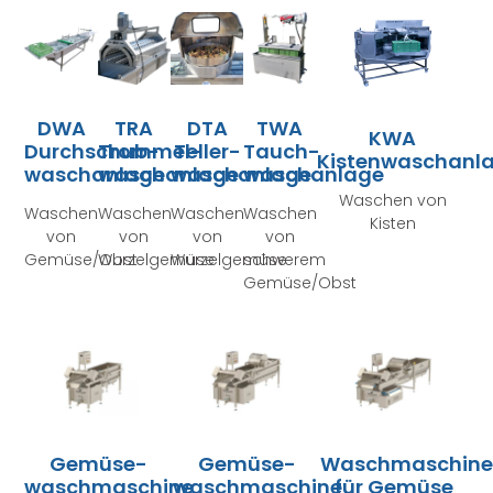
DWA
TRA
DTA
TWA
KWA
Durchschub-
Trommel-
Teller-
Tauch-
Kistenwaschanl
waschanlage
waschanlage
waschanlage
waschanlage
Waschen von
Waschen
Waschen
Waschen
Waschen
Kisten
von
von
von
von
Gemüse/Obst
Wurzelgemüse
Wurzelgemüse
schwerem
Gemüse/Obst
Gemüse-
Gemüse-
Waschmaschin
waschmaschine
waschmaschine
für Gemüse